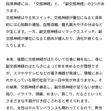
自律神経には、「交感神経」
と、
「副交感神経」の2つがあ
ります
。
交感神経はやる気スイッチ。交感神経が優位になると具体
的には心拍数の増加、血管収縮、瞳孔散大や汗の分泌など
が生じます。一方、副交感神経はリラックススイッチ。副
交感神経が優位になると筋肉が緩んだり、消化が良くなっ
たりします。
本来、昼間に交感神経がはたらいて仕事に精を出し、夜に
副交感神経のはたらきによって体を休めるのが理想です
が、スマホやテレビなどの電子機器が発達し、情報にあふ
れかえっている現代社会では一日中気が休まりません
。そ
の結果、交感神経が暴走し、副交感神経が足りない状態に
陥り、イライラ、頭痛、めまい、肩こり、だるさといった
さまざまな不調が引き起こされると考えられます。
また、女性はホルモンバランスも関わってくるので、男性