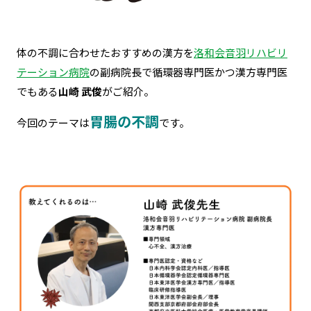
体の不調に合わせたおすすめの漢方を
洛和会音羽リハビリ
テーション病院
の副病院長で循環器専門医かつ漢方専門医
でもある
山崎 武俊
がご紹介。
胃腸の不調
今回のテーマは
です。