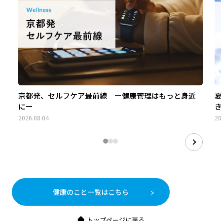
京都発、セルフケア最前線 ー健康管理はもっと身近
にー
2026.08.04
20
健康のこと一覧はこちら
トップページに戻る