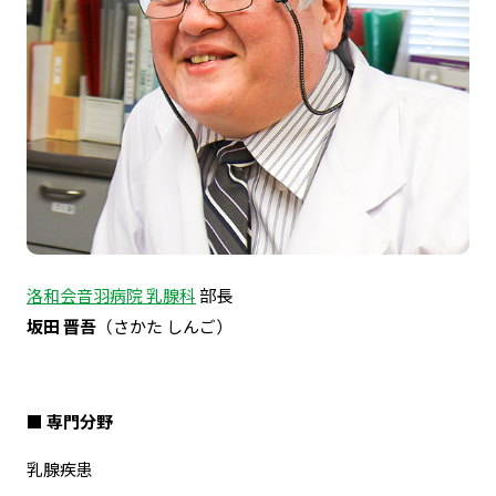
洛和会音羽病院 乳腺科
部長
坂田 晋吾
（さかた しんご）
■ 専門分野
乳腺疾患