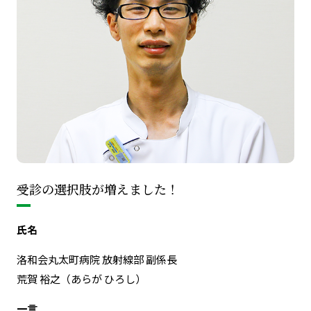
受診の選択肢が増えました！
氏名
洛和会丸太町病院 放射線部 副係長
荒賀 裕之（あらが ひろし）
一言