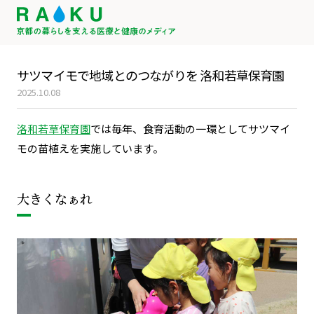
サツマイモで地域とのつながりを 洛和若草保育園
2025.10.08
洛和若草保育園
では毎年、食育活動の一環としてサツマイ
モの苗植えを実施しています。
大きくなぁれ