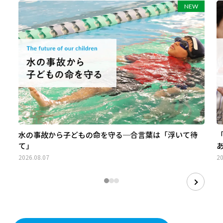
水の事故から子どもの命を守る─合言葉は「浮いて待
て」
2026.08.07
20