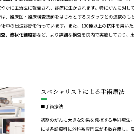
速やかに主治医に報告され、診療に生かされます。特にがんに対し
では、臨床医・臨床検査技師をはじめとするスタッフとの連携のも
手術中の迅速診断を行っています。
また、130種以上の抗体を用いた
H検査、液状化細胞診
など、より詳細な検査を院内で実施しており、
スペシャリストによる手術療法
■手術療法
初期のがんに大きな効果を発揮する手術療法
には各診療科に外科系専門医が多数在籍し、