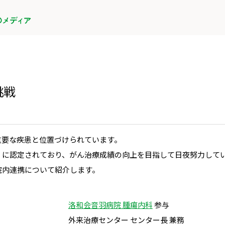
挑戦
重要な疾患と位置づけられています。
」に認定されており、がん治療成績の向上を目指して日夜努力して
院内連携について紹介します。
洛和会音羽病院 腫瘍内科
参与
外来治療センター センター長 兼務