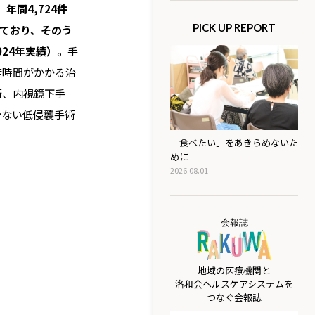
、
年間4,724件
PICK UP REPORT
れており、そのう
024年実績）。
手
度時間がかかる治
術、内視鏡下手
少ない低侵襲手術
「食べたい」をあきらめないた
めに
2026.08.01
会報誌
地域の医療機関と
洛和会ヘルスケアシステムを
つなぐ会報誌