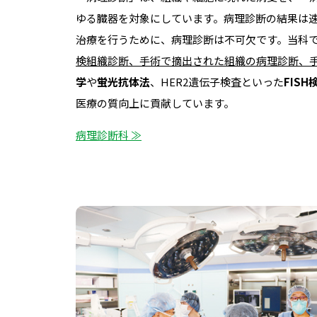
ゆる臓器を対象にしています。病理診断の結果は
治療を行うために、病理診断は不可欠です。当科
検組織診断、手術で摘出された組織の病理診断、
学
や
蛍光抗体法
、HER2遺伝子検査といった
FIS
医療の質向上に貢献しています。
病理診断科 ≫