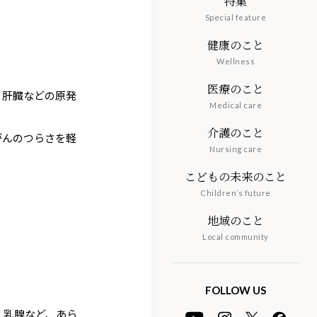
特集
Special feature
健康のこと
Wellness
医療のこと
、肝臓などの原発
Medical care
介護のこと
がんのつらさを軽
Nursing care
こどもの未来のこと
Children’s future
地域のこと
Local community
FOLLOW US
・乳腺など、あら