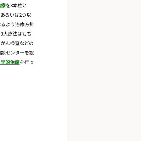
治療
を3本柱と
あるいは2つ以
なるよう治療方針
3大療法はもち
いがん検査などの
相談センターを設
集学的治療
を行っ