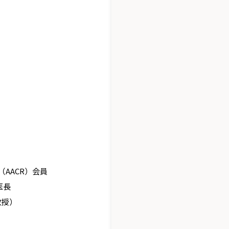
AACR）会員
医長
教授）